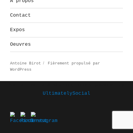
A propos
Contact
Expos
Oeuvres
Antoine Birot
Fièrement propulsé par
WordPress
Social media & sharing icons powered by
UltimatelySocial